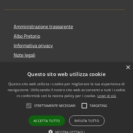
Amministrazione trasparente
Albo Pretorio
Informativa privacy
Note legali
Dichiarazione di accessibilità
×
Questo sito web utilizza cookie
Questo sito web utilizza i cookie per migliorare la tua esperienza di
navigazione. Utilizzando il nostro sito web acconsenti a tutti i cookie
RSS
Copyright © 2026 • Comune di
in conformità con la nostra policy per i cookie.
Leggi di più
Accessibilità
San Martino dall'Argine •
STRETTAMENTE NECESSARI
TARGETING
Privacy
Municipium
Powered by
•
Cookie
Accesso redazione
ACCETTA TUTTO
RIFIUTA TUTTO
Mappa del sito
Obiettivi di accessibilità
MOSTRA DETTAGLI