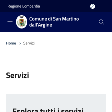
Salta al contenuto principale
Regione Lombardia
Comune di San Martino
dall'Argine
Home
>
Servizi
Servizi
Esplora tutti i servizi