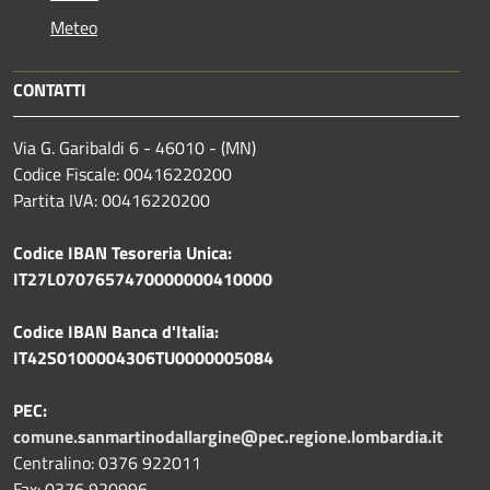
Meteo
CONTATTI
Via G. Garibaldi 6 - 46010 - (MN)
Codice Fiscale: 00416220200
Partita IVA: 00416220200
Codice IBAN Tesoreria Unica:
IT27L0707657470000000410000
Codice IBAN Banca d'Italia:
IT42S0100004306TU0000005084
PEC:
comune.sanmartinodallargine@pec.regione.lombardia.it
Centralino: 0376 922011
Fax: 0376 920996