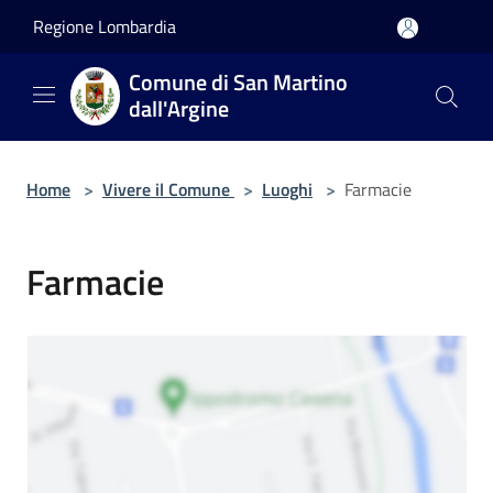
Salta al contenuto principale
Regione Lombardia
Comune di San Martino
dall'Argine
Home
>
Vivere il Comune
>
Luoghi
>
Farmacie
Farmacie