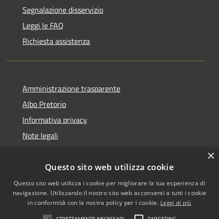
Segnalazione disservizio
Leggi le FAQ
Richiesta assistenza
Amministrazione trasparente
Albo Pretorio
Informativa privacy
Note legali
Dichiarazione di accessibilità
×
Questo sito web utilizza cookie
Questo sito web utilizza i cookie per migliorare la tua esperienza di
navigazione. Utilizzando il nostro sito web acconsenti a tutti i cookie
RSS
Copyright © 2026 • Comune di
in conformità con la nostra policy per i cookie.
Leggi di più
Accessibilità
San Martino dall'Argine •
STRETTAMENTE NECESSARI
TARGETING