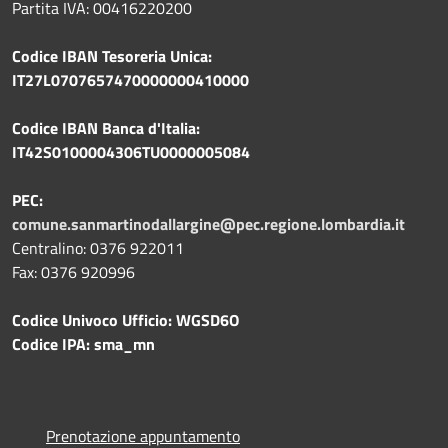
Partita IVA: 00416220200
Codice IBAN Tesoreria Unica:
IT27L0707657470000000410000
Codice IBAN Banca d'Italia:
IT42S0100004306TU0000005084
PEC:
comune.sanmartinodallargine@pec.regione.lombardia.it
Centralino: 0376 922011
Fax: 0376 920996
Codice Univoco Ufficio: WGSD6O
Codice IPA: sma_mn
Prenotazione appuntamento