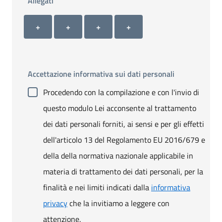
Allegati
Allegato 1
Allegato 2
Allegato 3
Allegato 4
+ Carica allegato 1
+ Carica allegato 2
+ Carica allegato 3
+ Carica allegato 4
+
+
+
+
Accettazione informativa sui dati personali
Procedendo con la compilazione e con l'invio di
questo modulo Lei acconsente al trattamento
dei dati personali forniti, ai sensi e per gli effetti
dell'articolo 13 del Regolamento EU 2016/679 e
della della normativa nazionale applicabile in
materia di trattamento dei dati personali, per la
finalità e nei limiti indicati dalla
informativa
privacy
che la invitiamo a leggere con
attenzione.