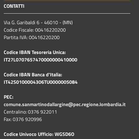
CONTATTI
Via G. Garibaldi 6 - 46010 - (MN)
Codice Fiscale: 00416220200
Partita IVA: 00416220200
Codice IBAN Tesoreria Unica:
IT27L0707657470000000410000
Codice IBAN Banca d'Italia:
IT42S0100004306TU0000005084
PEC:
comune.sanmartinodallargine@pec.regione.lombardia.it
Centralino: 0376 922011
Fax: 0376 920996
Codice Univoco Ufficio: WGSD6O