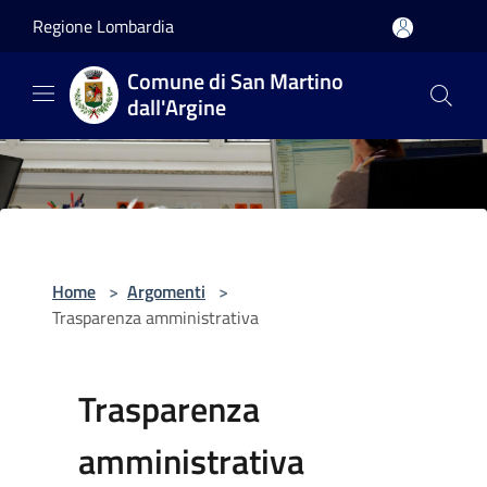
Salta al contenuto principale
Regione Lombardia
Comune di San Martino
dall'Argine
Home
>
Argomenti
>
Trasparenza amministrativa
Trasparenza
amministrativa