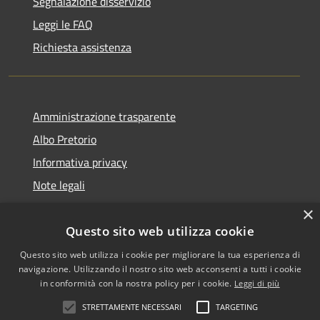
Segnalazione disservizio
Leggi le FAQ
Richiesta assistenza
Amministrazione trasparente
Albo Pretorio
Informativa privacy
Note legali
Dichiarazione di accessibilità
×
Questo sito web utilizza cookie
Questo sito web utilizza i cookie per migliorare la tua esperienza di
navigazione. Utilizzando il nostro sito web acconsenti a tutti i cookie
RSS
Copyright © 2026 • Comune di
in conformità con la nostra policy per i cookie.
Leggi di più
Accessibilità
San Martino dall'Argine •
STRETTAMENTE NECESSARI
TARGETING
Privacy
Municipium
Powered by
•