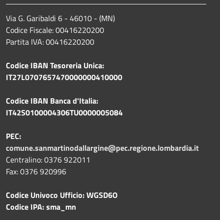
Via G. Garibaldi 6 - 46010 - (MN)
Codice Fiscale: 00416220200
Partita IVA: 00416220200
Codice IBAN Tesoreria Unica:
IT27L0707657470000000410000
Codice IBAN Banca d'Italia:
IT42S0100004306TU0000005084
PEC:
comune.sanmartinodallargine@pec.regione.lombardia.it
Centralino: 0376 922011
Fax: 0376 920996
Codice Univoco Ufficio: WGSD6O
Codice IPA: sma_mn