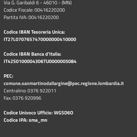
Via G. Garibaldi 6 - 46010 - (MN)
Codice Fiscale: 00416220200
Partita IVA: 00416220200
Codice IBAN Tesoreria Unica:
IT27L0707657470000000410000
Codice IBAN Banca d'Italia:
IT42S0100004306TU0000005084
PEC:
comune.sanmartinodallargine@pec.regione.lombardia.it
Centralino: 0376 922011
Fax: 0376 920996
Codice Univoco Ufficio: WGSD6O
Codice IPA: sma_mn