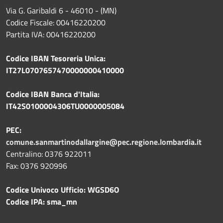
Via G. Garibaldi 6 - 46010 - (MN)
Codice Fiscale: 00416220200
Partita IVA: 00416220200
Codice IBAN Tesoreria Unica:
IT27L0707657470000000410000
Codice IBAN Banca d'Italia:
IT42S0100004306TU0000005084
PEC:
comune.sanmartinodallargine@pec.regione.lombardia.it
Centralino: 0376 922011
Fax: 0376 920996
Codice Univoco Ufficio: WGSD6O
Codice IPA: sma_mn