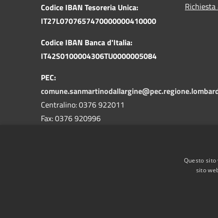
Richiesta
Codice IBAN Tesoreria Unica:
IT27L0707657470000000410000
Codice IBAN Banca d'Italia:
IT42S0100004306TU0000005084
PEC:
comune.sanmartinodallargine@pec.regione.lombardi
Centralino: 0376 922011
Fax: 0376 920996
Codice Univoco Ufficio: WGSD6O
Codice IPA: sma_mn
Questo sito 
sito web
RSS
Accessibilità
Privacy
Cookie
Mappa de