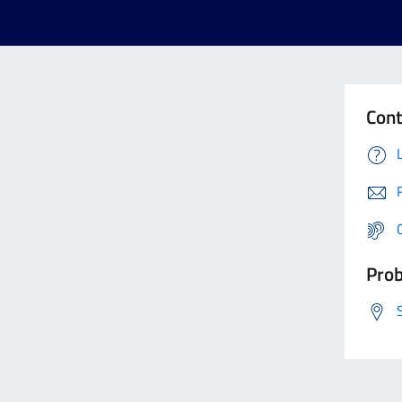
Cont
Prob