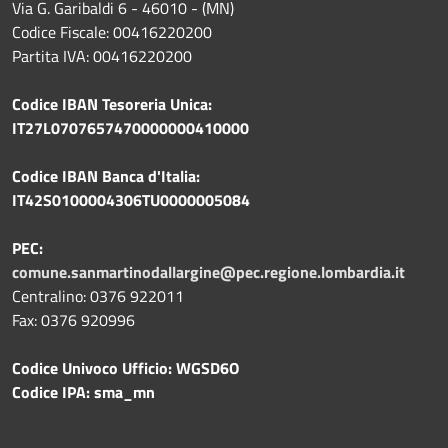
Via G. Garibaldi 6 - 46010 - (MN)
Codice Fiscale: 00416220200
Partita IVA: 00416220200
Codice IBAN Tesoreria Unica:
IT27L0707657470000000410000
Codice IBAN Banca d'Italia:
IT42S0100004306TU0000005084
PEC:
comune.sanmartinodallargine@pec.regione.lombardia.it
Centralino: 0376 922011
Fax: 0376 920996
Codice Univoco Ufficio: WGSD6O
Codice IPA: sma_mn