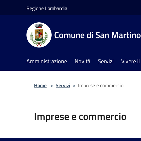
Salta al contenuto principale
Regione Lombardia
Comune di San Martino 
Amministrazione
Novità
Servizi
Vivere 
Home
>
Servizi
>
Imprese e commercio
Imprese e commercio