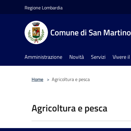
Salta al contenuto principale
Regione Lombardia
Comune di San Martino 
Amministrazione
Novità
Servizi
Vivere 
Home
>
Agricoltura e pesca
Agricoltura e pesca