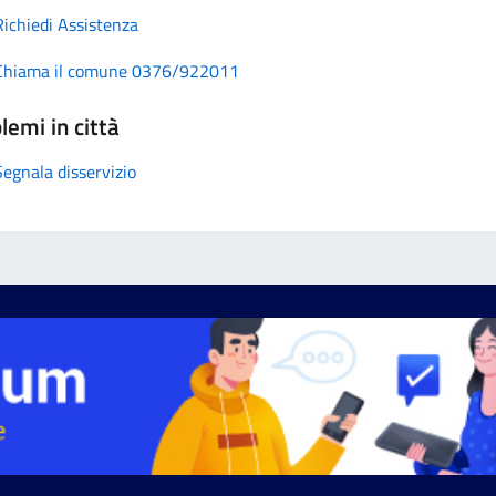
Richiedi Assistenza
Chiama il comune 0376/922011
lemi in città
Segnala disservizio