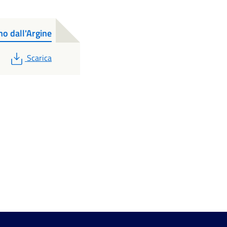
no dall'Argine
PDF
Scarica