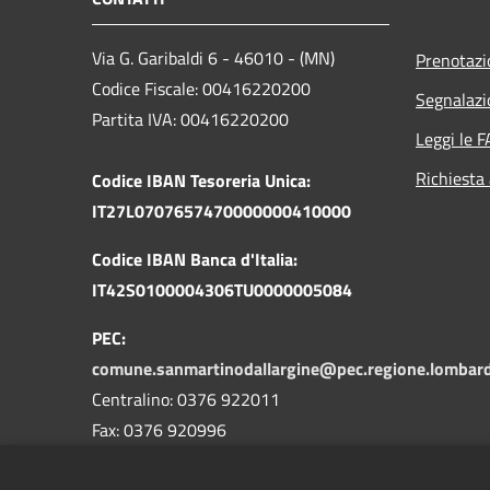
Via G. Garibaldi 6 - 46010 - (MN)
Prenotaz
Codice Fiscale: 00416220200
Segnalazi
Partita IVA: 00416220200
Leggi le 
Richiesta
Codice IBAN Tesoreria Unica:
IT27L0707657470000000410000
Codice IBAN Banca d'Italia:
IT42S0100004306TU0000005084
PEC:
comune.sanmartinodallargine@pec.regione.lombardi
Centralino: 0376 922011
Fax: 0376 920996
Codice Univoco Ufficio: WGSD6O