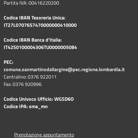
Partita IVA: 00416220200
Codice IBAN Tesoreria Unica:
IT27L0707657470000000410000
Codice IBAN Banca d'Italia:
IT42S0100004306TU0000005084
PEC:
comune.sanmartinodallargine@pec.regione.lombardia.it
Centralino: 0376 922011
Fax: 0376 920996
Codice Univoco Ufficio: WGSD6O
Codice IPA: sma_mn
Prenotazione appuntamento