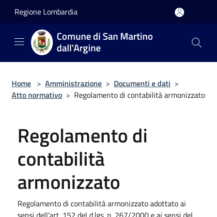
Salta al contenuto principale
Regione Lombardia
Comune di San Martino
dall'Argine
Home
>
Amministrazione
>
Documenti e dati
>
Atto normativo
>
Regolamento di contabilità armonizzato
Regolamento di
contabilità
armonizzato
Regolamento di contabilità armonizzato adottato ai
sensi dell’art. 152 del d.lgs. n. 267/2000 e ai sensi del