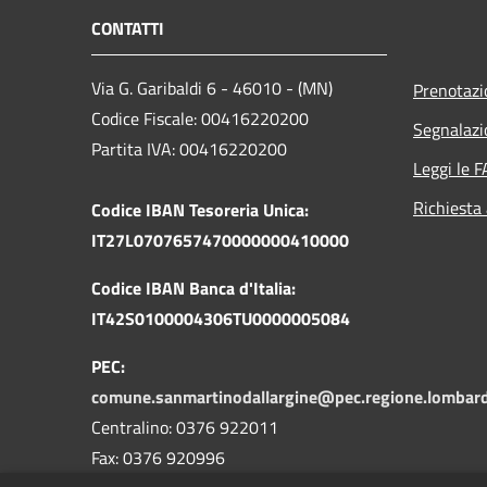
CONTATTI
Via G. Garibaldi 6 - 46010 - (MN)
Prenotaz
Codice Fiscale: 00416220200
Segnalazi
Partita IVA: 00416220200
Leggi le 
Richiesta
Codice IBAN Tesoreria Unica:
IT27L0707657470000000410000
Codice IBAN Banca d'Italia:
IT42S0100004306TU0000005084
PEC:
comune.sanmartinodallargine@pec.regione.lombardi
Centralino: 0376 922011
Fax: 0376 920996