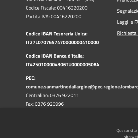
Codice Fiscale: 00416220200
Segnalazi
Partita IVA: 00416220200
Leggi le 
Richiesta
Codice IBAN Tesoreria Unica:
IT27L0707657470000000410000
Codice IBAN Banca d'Italia:
IT42S0100004306TU0000005084
PEC:
comune.sanmartinodallargine@pec.regione.lombardi
Centralino: 0376 922011
Fax: 0376 920996
Codice Univoco Ufficio: WGSD6O
Codice IPA: sma_mn
Questo sito 
sito web