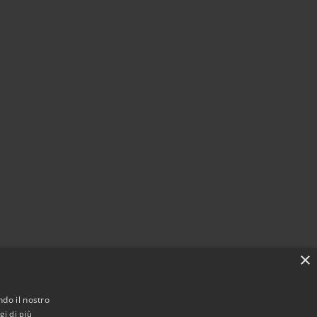
×
ndo il nostro
gi di più