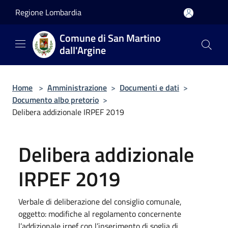
Salta al contenuto principale
Regione Lombardia
Comune di San Martino
dall'Argine
Home
>
Amministrazione
>
Documenti e dati
>
Documento albo pretorio
>
Delibera addizionale IRPEF 2019
Delibera addizionale
IRPEF 2019
Verbale di deliberazione del consiglio comunale,
oggetto: modifiche al regolamento concernente
l’addizionale irpef con l’inserimento di soglia di