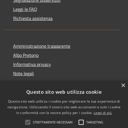
Segnalazione disservizio
Leggi le FAQ
Richiesta assistenza
Amministrazione trasparente
Albo Pretorio
Informativa privacy
Note legali
Dichiarazione di accessibilità
×
Questo sito web utilizza cookie
Questo sito web utilizza i cookie per migliorare la tua esperienza di
navigazione. Utilizzando il nostro sito web acconsenti a tutti i cookie
RSS
Copyright © 2026 • Comune di
in conformità con la nostra policy per i cookie.
Leggi di più
Accessibilità
San Martino dall'Argine •
STRETTAMENTE NECESSARI
TARGETING
Privacy
Municipium
Powered by
•