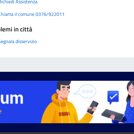
Richiedi Assistenza
Chiama il comune 0376/922011
lemi in città
Segnala disservizio