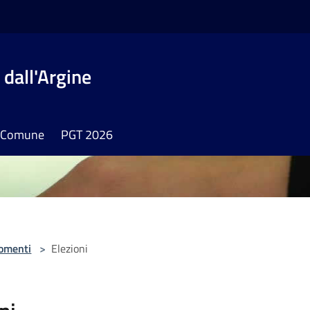
dall'Argine
il Comune
PGT 2026
omenti
>
Elezioni