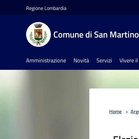
Salta al contenuto principale
Regione Lombardia
Comune di San Martino 
Amministrazione
Novità
Servizi
Vivere 
Home
>
Arg