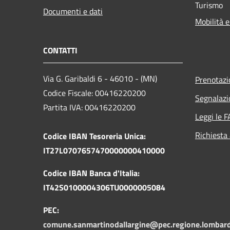
Turismo
Documenti e dati
Mobilità e
CONTATTI
Via G. Garibaldi 6 - 46010 - (MN)
Prenotaz
Codice Fiscale: 00416220200
Segnalazi
Partita IVA: 00416220200
Leggi le 
Richiesta
Codice IBAN Tesoreria Unica:
IT27L0707657470000000410000
Codice IBAN Banca d'Italia:
IT42S0100004306TU0000005084
PEC:
comune.sanmartinodallargine@pec.regione.lombardi