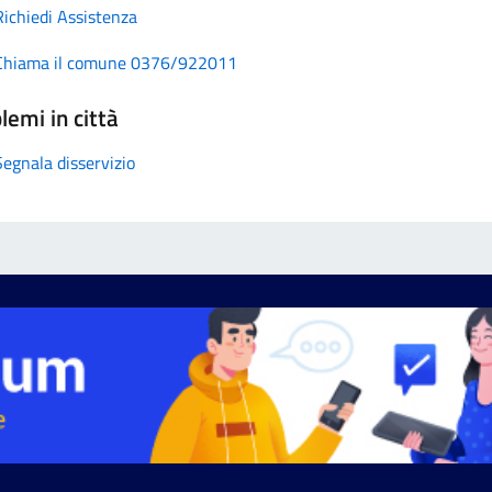
Richiedi Assistenza
Chiama il comune 0376/922011
lemi in città
Segnala disservizio