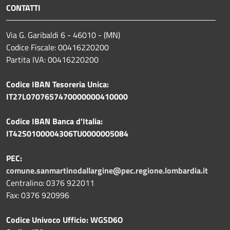
CONTATTI
Via G. Garibaldi 6 - 46010 - (MN)
Codice Fiscale: 00416220200
Partita IVA: 00416220200
Codice IBAN Tesoreria Unica:
IT27L0707657470000000410000
Codice IBAN Banca d'Italia:
IT42S0100004306TU0000005084
PEC:
comune.sanmartinodallargine@pec.regione.lombardia.it
Centralino: 0376 922011
Fax: 0376 920996
Codice Univoco Ufficio: WGSD6O