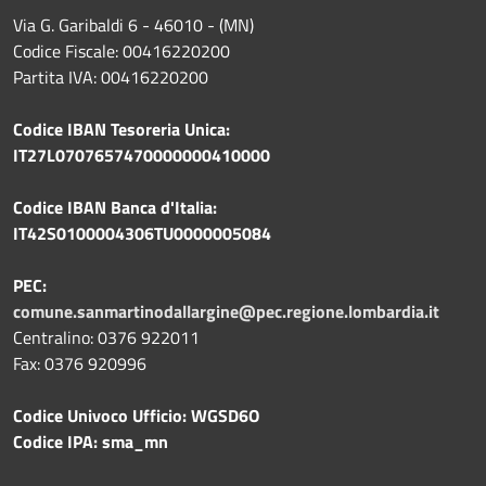
Via G. Garibaldi 6 - 46010 - (MN)
Codice Fiscale: 00416220200
Partita IVA: 00416220200
Codice IBAN Tesoreria Unica:
IT27L0707657470000000410000
Codice IBAN Banca d'Italia:
IT42S0100004306TU0000005084
PEC:
comune.sanmartinodallargine@pec.regione.lombardia.it
Centralino: 0376 922011
Fax: 0376 920996
Codice Univoco Ufficio: WGSD6O
Codice IPA: sma_mn