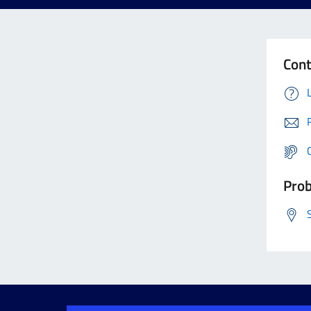
Cont
Prob