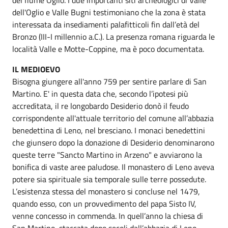
dell'Oglio e Valle Bugni testimoniano che la zona è stata
interessata da insediamenti palafitticoli fin dall’età del
Bronzo (III-I millennio a.C.). La presenza romana riguarda le
località Valle e Motte-Coppine, ma è poco documentata.
IL MEDIOEVO
Bisogna giungere all'anno 759 per sentire parlare di San
Martino. E' in questa data che, secondo l’ipotesi più
accreditata, il re longobardo Desiderio donò il feudo
corrispondente all'attuale territorio del comune all’abbazia
benedettina di Leno, nel bresciano. I monaci benedettini
che giunsero dopo la donazione di Desiderio denominarono
queste terre "Sancto Martino in Arzeno" e avviarono la
bonifica di vaste aree paludose. Il monastero di Leno aveva
potere sia spirituale sia temporale sulle terre possedute.
L’esistenza stessa del monastero si concluse nel 1479,
quando esso, con un provvedimento del papa Sisto IV,
venne concesso in commenda. In quell’anno la chiesa di
San Martino, staccata dopo secoli dall’abbazia di Leno,