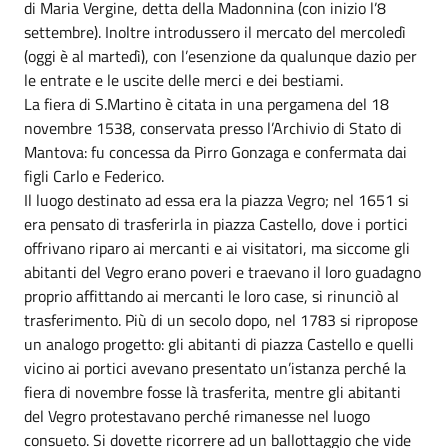
di Maria Vergine, detta della Madonnina (con inizio l’8
settembre). Inoltre introdussero il mercato del mercoledì
(oggi è al martedì), con l’esenzione da qualunque dazio per
le entrate e le uscite delle merci e dei bestiami.
La fiera di S.Martino è citata in una pergamena del 18
novembre 1538, conservata presso l’Archivio di Stato di
Mantova: fu concessa da Pirro Gonzaga e confermata dai
figli Carlo e Federico.
Il luogo destinato ad essa era la piazza Vegro; nel 1651 si
era pensato di trasferirla in piazza Castello, dove i portici
offrivano riparo ai mercanti e ai visitatori, ma siccome gli
abitanti del Vegro erano poveri e traevano il loro guadagno
proprio affittando ai mercanti le loro case, si rinunciò al
trasferimento. Più di un secolo dopo, nel 1783 si ripropose
un analogo progetto: gli abitanti di piazza Castello e quelli
vicino ai portici avevano presentato un’istanza perché la
fiera di novembre fosse là trasferita, mentre gli abitanti
del Vegro protestavano perché rimanesse nel luogo
consueto. Si dovette ricorrere ad un ballottaggio che vide