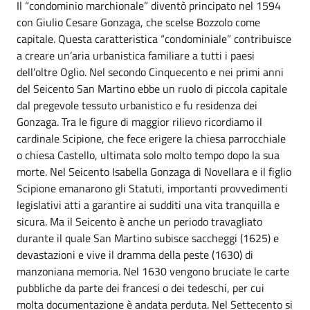
Il “condominio marchionale” diventò principato nel 1594
con Giulio Cesare Gonzaga, che scelse Bozzolo come
capitale. Questa caratteristica “condominiale” contribuisce
a creare un’aria urbanistica familiare a tutti i paesi
dell’oltre Oglio. Nel secondo Cinquecento e nei primi anni
del Seicento San Martino ebbe un ruolo di piccola capitale
dal pregevole tessuto urbanistico e fu residenza dei
Gonzaga. Tra le figure di maggior rilievo ricordiamo il
cardinale Scipione, che fece erigere la chiesa parrocchiale
o chiesa Castello, ultimata solo molto tempo dopo la sua
morte. Nel Seicento Isabella Gonzaga di Novellara e il figlio
Scipione emanarono gli Statuti, importanti provvedimenti
legislativi atti a garantire ai sudditi una vita tranquilla e
sicura. Ma il Seicento è anche un periodo travagliato
durante il quale San Martino subisce saccheggi (1625) e
devastazioni e vive il dramma della peste (1630) di
manzoniana memoria. Nel 1630 vengono bruciate le carte
pubbliche da parte dei francesi o dei tedeschi, per cui
molta documentazione è andata perduta. Nel Settecento si