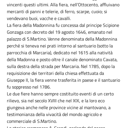
vincenti questi ultimi. Alla fiera, nell’Ottocento, affluivano
mercanti di panni e telerie, di ferro, scarpe, cuoio; si
vendevano buoi, vacche e cavalli.
La fiera della Madonnina fu concessa dal principe Scipione
Gonzaga con decreto del 19 agosto 1646, emanato nel
palazzo di S.Martino. Venne denominata della Madonnina
perché si teneva nei prati intorno al santuario (sotto la
parrocchia di Marcaria), dedicato nel 1615 alla natività
della Madonna e posto oltre il canale denominato Cavata,
sulla destra della strada per Marcaria. Nel 1785, dopo la
requisizione dei territori della chiesa effettuata da
Giuseppe II, la fiera venne trasferita in paese e il santuario
fu soppresso nel 1786.
Le due fiere hanno sempre costituito eventi di un certo
rilievo, sia nel secolo XVIII che nel XIX, e la loro eco
giungeva anche nelle province vicine al mantovano, a
testimonianza della vivacità del mondo agricolo e
commerciale di S.Martino.
Lo storico cremonese A. Grandi, parlando del paese,