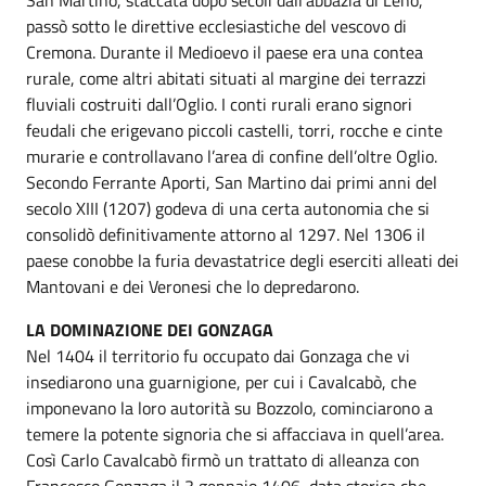
passò sotto le direttive ecclesiastiche del vescovo di
Cremona. Durante il Medioevo il paese era una contea
rurale, come altri abitati situati al margine dei terrazzi
fluviali costruiti dall’Oglio. I conti rurali erano signori
feudali che erigevano piccoli castelli, torri, rocche e cinte
murarie e controllavano l’area di confine dell’oltre Oglio.
Secondo Ferrante Aporti, San Martino dai primi anni del
secolo XIII (1207) godeva di una certa autonomia che si
consolidò definitivamente attorno al 1297. Nel 1306 il
paese conobbe la furia devastatrice degli eserciti alleati dei
Mantovani e dei Veronesi che lo depredarono.
LA DOMINAZIONE DEI GONZAGA
Nel 1404 il territorio fu occupato dai Gonzaga che vi
insediarono una guarnigione, per cui i Cavalcabò, che
imponevano la loro autorità su Bozzolo, cominciarono a
temere la potente signoria che si affacciava in quell’area.
Così Carlo Cavalcabò firmò un trattato di alleanza con
Francesco Gonzaga il 3 gennaio 1406, data storica che