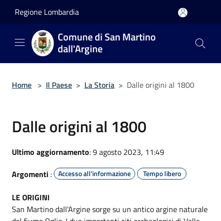
Salta al contenuto principale
Regione Lombardia
Comune di San Martino
dall'Argine
Home
>
Il Paese
>
La Storia
>
Dalle origini al 1800
Dalle origini al 1800
Ultimo aggiornamento
: 9 agosto 2023, 11:49
Argomenti
:
Accesso all'informazione
Tempo libero
LE ORIGINI
San Martino dall'Argine sorge su un antico argine naturale
del fiume Oglio. I due importanti siti archeologici di Valle