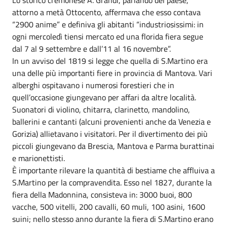
attorno a metà Ottocento, affermava che esso contava
“2900 anime” e definiva gli abitanti “industriosissimi: in
ogni mercoledì tiensi mercato ed una florida fiera segue
dal 7 al 9 settembre e dall’11 al 16 novembre”.
In un avviso del 1819 si legge che quella di S.Martino era
una delle più importanti fiere in provincia di Mantova. Vari
alberghi ospitavano i numerosi forestieri che in
quell’occasione giungevano per affari da altre località.
Suonatori di violino, chitarra, clarinetto, mandolino,
ballerini e cantanti (alcuni provenienti anche da Venezia e
Gorizia) allietavano i visitatori. Per il divertimento dei più
piccoli giungevano da Brescia, Mantova e Parma burattinai
e marionettisti.
È importante rilevare la quantità di bestiame che affluiva a
S.Martino per la compravendita. Esso nel 1827, durante la
fiera della Madonnina, consisteva in: 3000 buoi, 800
vacche, 500 vitelli, 200 cavalli, 60 muli, 100 asini, 1600
suini; nello stesso anno durante la fiera di S.Martino erano