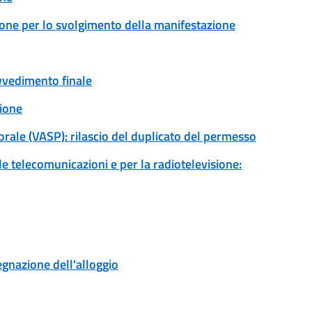
ione per lo svolgimento della manifestazione
ovvedimento finale
ione
torale (VASP): rilascio del duplicato del permesso
 le telecomunicazioni e per la radiotelevisione:
egnazione dell'alloggio